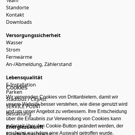
Team
Standorte
Kontakt
Downloads
Versorgungssicherheit
Wasser
Strom
Fernwärme
An-/Abmeldung, Zählerstand
Lebensqualität
E-Installation
Cookies
Parken
Wir verwenden Cookies von Drittanbietern, damit wir
Stadtbus / CityAst
unsere Website besser verstehen, wie diese genutzt wird
SERVICE POINT
und um unser Angebot zu verbessern. Ihre Entscheidung
Bestattung
über die Erlaubnis zur Verwendung von Cookies kann
jederzeit über den Cookie-Button geändert werden, der
Energiezukunft
erscheint, nachdem eine Auswahl getroffen wurde.
E-Lade Infrastruktur