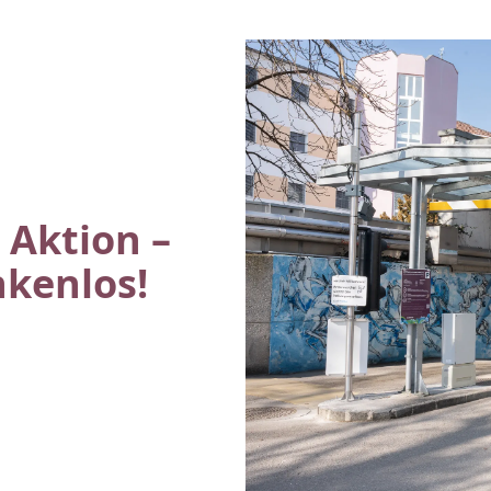
 Aktion –
nkenlos!