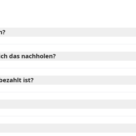
n?
ich das nachholen?
bezahlt ist?