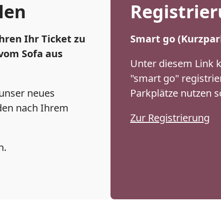
len
Registrie
ren Ihr Ticket zu
Smart go (Kurzpar
vom Sofa aus
Unter diesem Link k
"smart go" registri
 unser neues
Parkplätze nutzen 
nden nach Ihrem
Zur Registrierung
n.